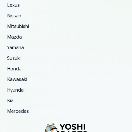
The only reason for giving them 4 stars instead
Lexus
of 5 was the length of time and effort that it
Nissan
took to convince them to send a replacement
Mitsubishi
order.
Mazda
Yamaha
Suzuki
Honda
Kawasaki
Hyundai
Kia
Mercedes