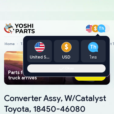
$
Th
Home
Toyota Genuine Parts
Converter Assy, W/Catalyst
$
Th
United States
USD
ไทย
Okay
Parts found faster than a tow
Ask AI Now
truck arrives
Converter Assy, W/Catalyst
Toyota, 18450-46080