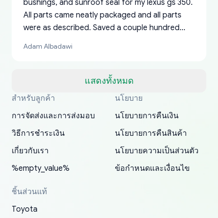
bushings, and sunroof seal for my lexus gs 350.
All parts came neatly packaged and all parts
were as described. Saved a couple hundred
bucks too even with the shipping charge to the
Adam Albadawi
US from Japan. They take about a week to ship
but once they ship it’s at your front door within
a matter of days. Very professional company as
แสดงทั้งหมด
well, I forgot to add my apartment number in
สำหรับลูกค้า
นโยบาย
Thank you, yoshiparts.com for the responsive
OEM parts at prices that nobody else can beat.
Basically, this is my 6th time ordering parts for
All genuine oem parts all in perfect condition I
I am so shocked at good time, all just because
my address and contacted them with the
South Guam
P. Ginez
EDZ
Jay W
YANAN RAMIREZ GONZALEZ
customer service and for being a reliable
Fast shipping to USA… I’m happy!
my XRs (which is hard to find these days). Item
have told everyone about this site very reliable
needed parts for making my cars more
การจัดส่งและการส่งมอบ
นโยบายการคืนเงิน
correct information. They updated my address
source of parts for my older 1994 Toyota. I
shipped immediately and aside from the covid-
and they came extremely fast . Thanks
enjoyable and change look and feel (
promptly. Will 100% be returning to order parts
วิธีการชำระเงิน
นโยบายการคืนสินค้า
have ordered from yoshi three times within
19 delays which is understandable, the package
appreciate everything.
mudguards,flares ) area insane good shape for
for my car in the future.
2022. The first two orders were received timely
is packed well! More so, I am genuinely happy
my VDJ79, thank you yoshi, for caring
เกี่ยวกับเรา
นโยบายความเป็นส่วนตัว
and with no problems. The third order was not
about the updates whether the item I added to
packaging and also because i can look for all
%empty_value%
ข้อกำหนดและเงื่อนไข
received at all. According to yoshi's shipper, the
my cart is available or not. It's hassle free, I've
parts needed for upgrading from LX to VX
parcel was lost somewhere within the U.S.
had troubles on my previous orders but they
toyota!.
ชิ้นส่วนแท้
Postal System so, it was not yoshi's fault. A
refunded it full, quickly, to my bank account
Toyota
replacement order was shipped and received.
and giving me updates.