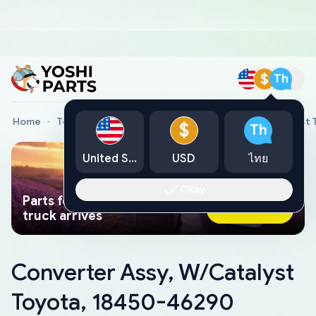
$
Th
Home
Toyota Genuine Parts
Converter Assy, W/Catalyst
$
Th
United States
USD
ไทย
Okay
Parts found faster than a tow
Ask AI Now
truck arrives
Converter Assy, W/Catalyst
Toyota, 18450-46290