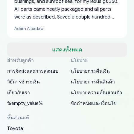
bushings, and sunroof seal for my lexus gs 350.
All parts came neatly packaged and all parts
were as described. Saved a couple hundred
bucks too even with the shipping charge to the
Adam Albadawi
US from Japan. They take about a week to ship
but once they ship it’s at your front door within
a matter of days. Very professional company as
แสดงทั้งหมด
well, I forgot to add my apartment number in
สำหรับลูกค้า
นโยบาย
Thank you, yoshiparts.com for the responsive
OEM parts at prices that nobody else can beat.
Basically, this is my 6th time ordering parts for
All genuine oem parts all in perfect condition I
I am so shocked at good time, all just because
my address and contacted them with the
South Guam
P. Ginez
EDZ
Jay W
YANAN RAMIREZ GONZALEZ
customer service and for being a reliable
Fast shipping to USA… I’m happy!
my XRs (which is hard to find these days). Item
have told everyone about this site very reliable
needed parts for making my cars more
การจัดส่งและการส่งมอบ
นโยบายการคืนเงิน
correct information. They updated my address
source of parts for my older 1994 Toyota. I
shipped immediately and aside from the covid-
and they came extremely fast . Thanks
enjoyable and change look and feel (
promptly. Will 100% be returning to order parts
วิธีการชำระเงิน
นโยบายการคืนสินค้า
have ordered from yoshi three times within
19 delays which is understandable, the package
appreciate everything.
mudguards,flares ) area insane good shape for
for my car in the future.
2022. The first two orders were received timely
is packed well! More so, I am genuinely happy
my VDJ79, thank you yoshi, for caring
เกี่ยวกับเรา
นโยบายความเป็นส่วนตัว
and with no problems. The third order was not
about the updates whether the item I added to
packaging and also because i can look for all
%empty_value%
ข้อกำหนดและเงื่อนไข
received at all. According to yoshi's shipper, the
my cart is available or not. It's hassle free, I've
parts needed for upgrading from LX to VX
parcel was lost somewhere within the U.S.
had troubles on my previous orders but they
toyota!.
ชิ้นส่วนแท้
Postal System so, it was not yoshi's fault. A
refunded it full, quickly, to my bank account
Toyota
replacement order was shipped and received.
and giving me updates.