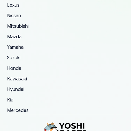
The only reason for giving them 4 stars instead
Lexus
of 5 was the length of time and effort that it
Nissan
took to convince them to send a replacement
Mitsubishi
order.
Mazda
Yamaha
Suzuki
Honda
Kawasaki
Hyundai
Kia
Mercedes