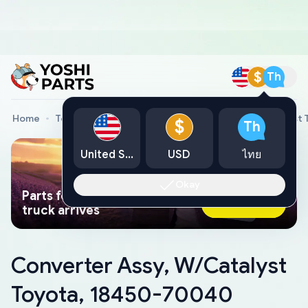
$
Th
Home
Toyota Genuine Parts
Converter Assy, W/Catalyst
$
Th
United States
USD
ไทย
Okay
Parts found faster than a tow
Ask AI Now
truck arrives
Converter Assy, W/Catalyst
Toyota, 18450-70040