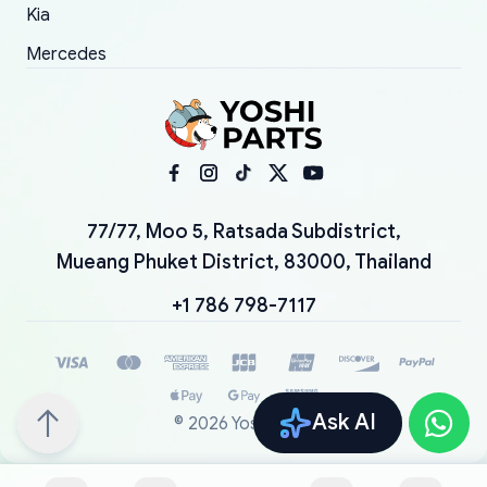
Kia
Mercedes
77/77, Moo 5, Ratsada Subdistrict,
Mueang Phuket District, 83000, Thailand
+1 786 798-7117
Ask AI
©
2026
YoshiParts