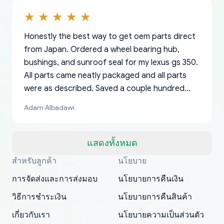
Honestly the best way to get oem parts direct
from Japan. Ordered a wheel bearing hub,
bushings, and sunroof seal for my lexus gs 350.
All parts came neatly packaged and all parts
were as described. Saved a couple hundred
bucks too even with the shipping charge to the
Adam Albadawi
US from Japan. They take about a week to ship
but once they ship it’s at your front door within
a matter of days. Very professional company as
แสดงทั้งหมด
well, I forgot to add my apartment number in
สำหรับลูกค้า
นโยบาย
Thank you, yoshiparts.com for the responsive
OEM parts at prices that nobody else can beat.
Basically, this is my 6th time ordering parts for
All genuine oem parts all in perfect condition I
I am so shocked at good time, all just because
my address and contacted them with the
South Guam
P. Ginez
EDZ
Jay W
YANAN RAMIREZ GONZALEZ
customer service and for being a reliable
Fast shipping to USA… I’m happy!
my XRs (which is hard to find these days). Item
have told everyone about this site very reliable
needed parts for making my cars more
การจัดส่งและการส่งมอบ
นโยบายการคืนเงิน
correct information. They updated my address
source of parts for my older 1994 Toyota. I
shipped immediately and aside from the covid-
and they came extremely fast . Thanks
enjoyable and change look and feel (
promptly. Will 100% be returning to order parts
วิธีการชำระเงิน
นโยบายการคืนสินค้า
have ordered from yoshi three times within
19 delays which is understandable, the package
appreciate everything.
mudguards,flares ) area insane good shape for
for my car in the future.
2022. The first two orders were received timely
is packed well! More so, I am genuinely happy
my VDJ79, thank you yoshi, for caring
เกี่ยวกับเรา
นโยบายความเป็นส่วนตัว