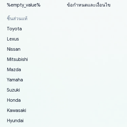
and with no problems. The third order was not
about the updates whether the item I added to
packaging and also because i can look for all
%empty_value%
ข้อกำหนดและเงื่อนไข
received at all. According to yoshi's shipper, the
my cart is available or not. It's hassle free, I've
parts needed for upgrading from LX to VX
parcel was lost somewhere within the U.S.
had troubles on my previous orders but they
toyota!.
ชิ้นส่วนแท้
Postal System so, it was not yoshi's fault. A
refunded it full, quickly, to my bank account
Toyota
replacement order was shipped and received.
and giving me updates.
The only reason for giving them 4 stars instead
Lexus
of 5 was the length of time and effort that it
Nissan
took to convince them to send a replacement
Mitsubishi
order.
Mazda
Yamaha
Suzuki
Honda
Kawasaki
Hyundai