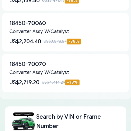
US$2,138.40
US$3,471.43
-
38
%
18450-70060
Converter Assy, W/Catalyst
US$2,204.40
US$3,578.57
-
38
%
18450-70070
Converter Assy, W/Catalyst
US$2,719.20
US$4,414.29
-
38
%
Search by
VIN or Frame
Number