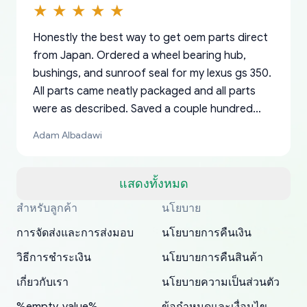
Honestly the best way to get oem parts direct
from Japan. Ordered a wheel bearing hub,
bushings, and sunroof seal for my lexus gs 350.
All parts came neatly packaged and all parts
were as described. Saved a couple hundred
bucks too even with the shipping charge to the
Adam Albadawi
US from Japan. They take about a week to ship
but once they ship it’s at your front door within
a matter of days. Very professional company as
แสดงทั้งหมด
well, I forgot to add my apartment number in
สำหรับลูกค้า
นโยบาย
Thank you, yoshiparts.com for the responsive
OEM parts at prices that nobody else can beat.
Basically, this is my 6th time ordering parts for
All genuine oem parts all in perfect condition I
I am so shocked at good time, all just because
my address and contacted them with the
South Guam
P. Ginez
EDZ
Jay W
YANAN RAMIREZ GONZALEZ
customer service and for being a reliable
Fast shipping to USA… I’m happy!
my XRs (which is hard to find these days). Item
have told everyone about this site very reliable
needed parts for making my cars more
การจัดส่งและการส่งมอบ
นโยบายการคืนเงิน
correct information. They updated my address
source of parts for my older 1994 Toyota. I
shipped immediately and aside from the covid-
and they came extremely fast . Thanks
enjoyable and change look and feel (
promptly. Will 100% be returning to order parts
วิธีการชำระเงิน
นโยบายการคืนสินค้า
have ordered from yoshi three times within
19 delays which is understandable, the package
appreciate everything.
mudguards,flares ) area insane good shape for
for my car in the future.
2022. The first two orders were received timely
is packed well! More so, I am genuinely happy
my VDJ79, thank you yoshi, for caring
เกี่ยวกับเรา
นโยบายความเป็นส่วนตัว
and with no problems. The third order was not
about the updates whether the item I added to
packaging and also because i can look for all