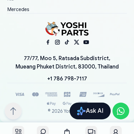
Mercedes
77/77, Moo 5, Ratsada Subdistrict,
Mueang Phuket District, 83000, Thailand
+1 786 798-7117
Ask AI
©
2026
YoshiParts