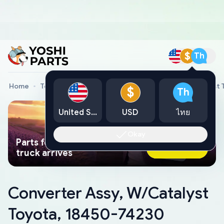
$
Th
Home
Toyota Genuine Parts
Converter Assy, W/Catalyst 
$
Th
United States
USD
ไทย
Okay
Parts found faster than a tow
Ask AI Now
truck arrives
Converter Assy, W/Catalyst
Toyota, 18450-74230