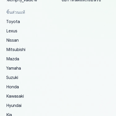
%empty_value%
ข้อกำหนดและเงื่อนไข
received at all. According to yoshi's shipper, the
my cart is available or not. It's hassle free, I've
parts needed for upgrading from LX to VX
parcel was lost somewhere within the U.S.
had troubles on my previous orders but they
toyota!.
ชิ้นส่วนแท้
Postal System so, it was not yoshi's fault. A
refunded it full, quickly, to my bank account
Toyota
replacement order was shipped and received.
and giving me updates.
The only reason for giving them 4 stars instead
Lexus
of 5 was the length of time and effort that it
Nissan
took to convince them to send a replacement
Mitsubishi
order.
Mazda
Yamaha
Suzuki
Honda
Kawasaki
Hyundai
Kia