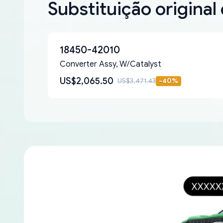
Substituição original
18450-42010
Converter Assy, W/Catalyst
US$2,065.50
US$3,471.43
-
40
%