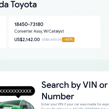
 da Toyota
18450-73180
Converter Assy, W/Catalyst
US$2,142.00
US$3,600.00
-
40
%
Search by
VIN or
Number
Enter your VIN if your car was made for expo