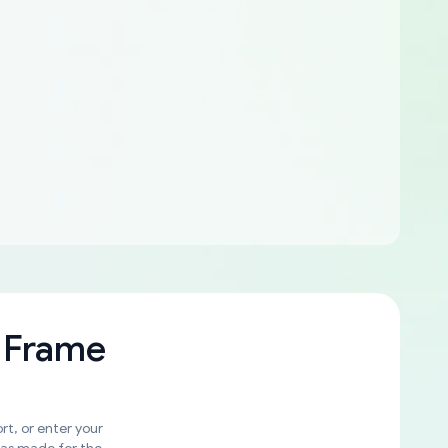
 Frame
rt, or enter your