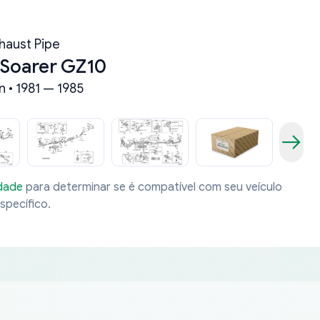
haust Pipe
 Soarer GZ10
n • 1981 — 1985
idade
para determinar se é compatível com seu veículo
specífico.