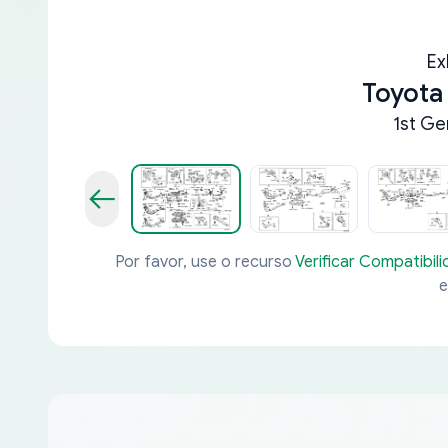
Ex
Toyota
1st Ge
Por favor, use o recurso
Verificar Compatibil
e