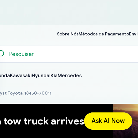
Sobre Nós
Métodos de Pagamento
Envi
onda
Kawasaki
Hyundai
Kia
Mercedes
yst Toyota, 18450-70011
a tow truck arrives
Ask AI Now