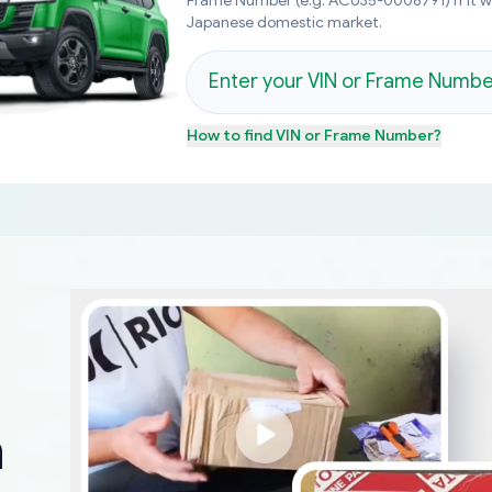
Frame Number (e.g. ACU35-0008791) if it 
Japanese domestic market.
How to find
VIN or Frame Number
?
m