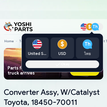
$
Th
Home
Toyota Genuine Parts
Converter Assy, W/Catalyst 
$
Th
United States
USD
ไทย
Okay
Parts found faster than a tow
Ask AI Now
truck arrives
Converter Assy, W/Catalyst
Toyota, 18450-70011