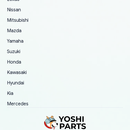
of 5 was the length of time and effort that it
Nissan
took to convince them to send a replacement
Mitsubishi
order.
Mazda
Yamaha
Suzuki
Honda
Kawasaki
Hyundai
Kia
Mercedes