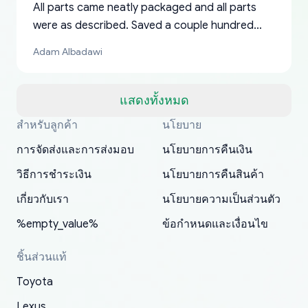
All parts came neatly packaged and all parts
were as described. Saved a couple hundred
bucks too even with the shipping charge to the
Adam Albadawi
US from Japan. They take about a week to ship
but once they ship it’s at your front door within
a matter of days. Very professional company as
แสดงทั้งหมด
well, I forgot to add my apartment number in
สำหรับลูกค้า
นโยบาย
Thank you, yoshiparts.com for the responsive
OEM parts at prices that nobody else can beat.
Basically, this is my 6th time ordering parts for
All genuine oem parts all in perfect condition I
I am so shocked at good time, all just because
my address and contacted them with the
South Guam
P. Ginez
EDZ
Jay W
YANAN RAMIREZ GONZALEZ
customer service and for being a reliable
Fast shipping to USA… I’m happy!
my XRs (which is hard to find these days). Item
have told everyone about this site very reliable
needed parts for making my cars more
การจัดส่งและการส่งมอบ
นโยบายการคืนเงิน
correct information. They updated my address
source of parts for my older 1994 Toyota. I
shipped immediately and aside from the covid-
and they came extremely fast . Thanks
enjoyable and change look and feel (
promptly. Will 100% be returning to order parts
วิธีการชำระเงิน
นโยบายการคืนสินค้า
have ordered from yoshi three times within
19 delays which is understandable, the package
appreciate everything.
mudguards,flares ) area insane good shape for
for my car in the future.
2022. The first two orders were received timely
is packed well! More so, I am genuinely happy
my VDJ79, thank you yoshi, for caring
เกี่ยวกับเรา
นโยบายความเป็นส่วนตัว
and with no problems. The third order was not
about the updates whether the item I added to
packaging and also because i can look for all
%empty_value%
ข้อกำหนดและเงื่อนไข
received at all. According to yoshi's shipper, the
my cart is available or not. It's hassle free, I've
parts needed for upgrading from LX to VX
parcel was lost somewhere within the U.S.
had troubles on my previous orders but they
toyota!.
ชิ้นส่วนแท้
Postal System so, it was not yoshi's fault. A
refunded it full, quickly, to my bank account
Toyota
replacement order was shipped and received.
and giving me updates.
The only reason for giving them 4 stars instead
Lexus