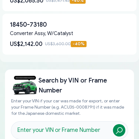
US$2,065.50
US$3,471.43
-
40
%
18450-73180
Converter Assy, W/Catalyst
US$2,142.00
US$3,600.00
-
40
%
Search by
VIN or Frame
Number
Enter your VIN if your car was made for export, or enter
your Frame Number (e.g. ACU35-0008791) if it was made
for the Japanese domestic market.